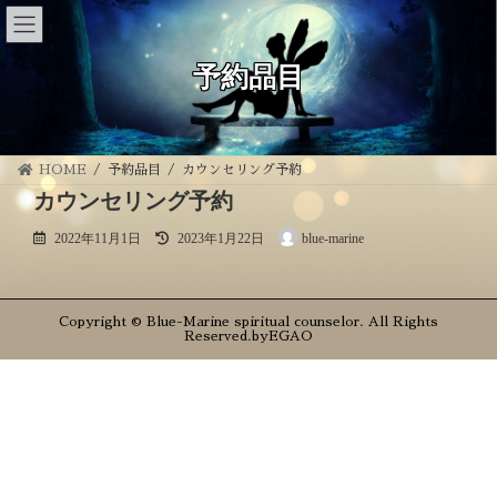
コ
ナ
ン
ビ
テ
ゲ
ン
ー
予約品目
ツ
シ
へ
ョ
ス
ン
キ
に
ッ
移
プ
動
HOME
予約品目
カウンセリング予約
カウンセリング予約
最
2022年11月1日
2023年1月22日
blue-marine
終
更
新
日
Copyright © Blue-Marine spiritual counselor. All Rights
時
Reserved.by
EGAO
: